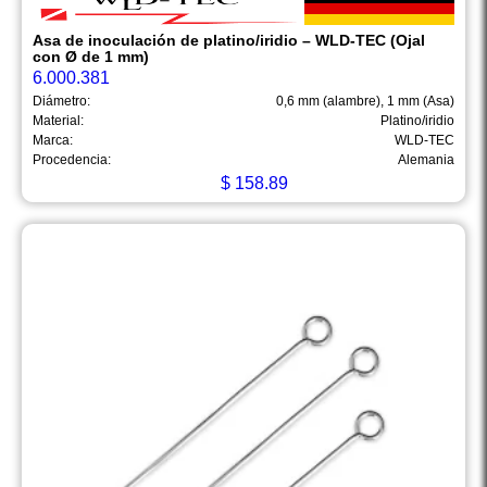
Asa de inoculación de platino/iridio – WLD-TEC (Ojal
con Ø de 1 mm)
6.000.381
Diámetro:
0,6 mm (alambre), 1 mm (Asa)
Material:
Platino/iridio
Marca:
WLD-TEC
Procedencia:
Alemania
$
158.89