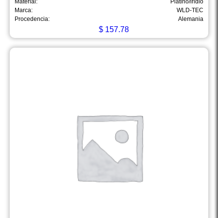
Material:
Platino/iridio
Marca:
WLD-TEC
Procedencia:
Alemania
$
157.78