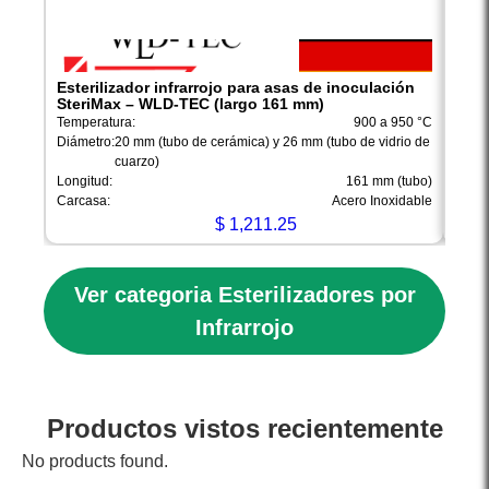
Esterilizador infrarrojo para asas de inoculación
Este
SteriMax – WLD-TEC (largo 161 mm)
Ster
Temperatura:
900 a 950 °C
Tempe
Diámetro:
20 mm (tubo de cerámica) y 26 mm (tubo de vidrio de
Diáme
cuarzo)
Longitud:
161 mm (tubo)
Longi
Carcasa:
Acero Inoxidable
Carca
$
1,211.25
Ver categoria Esterilizadores por
Infrarrojo
Productos vistos recientemente
No products found.