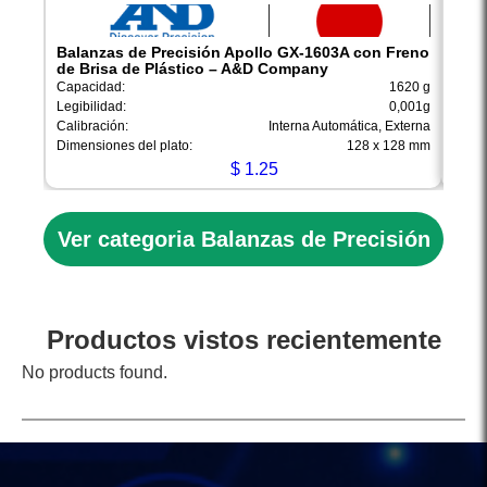
Balanzas de Precisión Apollo GX-1603A con Freno
Bala
de Brisa de Plástico – A&D Company
de B
Capacidad:
1620 g
Capac
Legibilidad:
0,001g
Legibi
Calibración:
Interna Automática, Externa
Calib
Dimensiones del plato:
128 x 128 mm
Dimen
$
1.25
Ver categoria Balanzas de Precisión
Productos vistos recientemente
No products found.