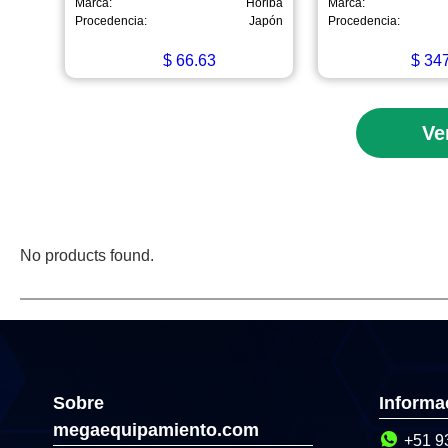
Marca:
Horiba
Marca:
Procedencia:
Japón
Procedencia:
$
66.63
$
347
Ve
No products found.
Sobre
Informa
megaequipamiento.com
+51 9