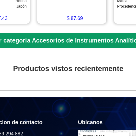
Horiba
Marca:
Japón
Procedenci
.43
$
87.69
r categoria Accesorios de Instrumentos Analíti
Productos vistos recientemente
cion de contacto
Ubicanos
39 294 882