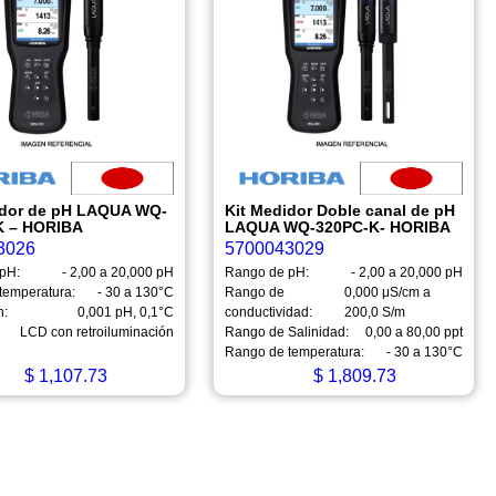
idor de pH LAQUA WQ-
Kit Medidor Doble canal de pH
K – HORIBA
LAQUA WQ-320PC-K- HORIBA
3026
5700043029
pH:
- 2,00 a 20,000 pH
Rango de pH:
- 2,00 a 20,000 pH
temperatura:
- 30 a 130°C
Rango de
0,000 μS/cm a
n:
0,001 pH, 0,1°C
conductividad:
200,0 S/m
LCD con retroiluminación
Rango de Salinidad:
0,00 a 80,00 ppt
Rango de temperatura:
- 30 a 130°C
$
1,107.73
$
1,809.73