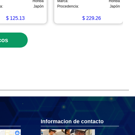
Horiba
Marca:
Horiba
a:
Japón
Procedencia:
Japón
$
125.13
$
229.26
cos
Informacion de contacto