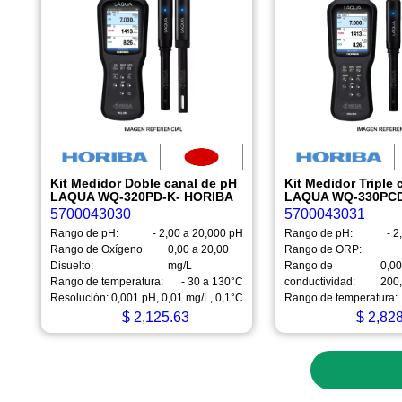
Kit Medidor Doble canal de pH
Kit Medidor Triple 
LAQUA WQ-320PD-K- HORIBA
LAQUA WQ-330PCD
5700043030
5700043031
Rango de pH:
- 2,00 a 20,000 pH
Rango de pH:
- 2
Rango de Oxígeno
0,00 a 20,00
Rango de ORP:
Disuelto:
mg/L
Rango de
0,0
Rango de temperatura:
- 30 a 130°C
conductividad:
200
Resolución:
0,001 pH, 0,01 mg/L, 0,1°C
Rango de temperatura:
$
2,125.63
$
2,828