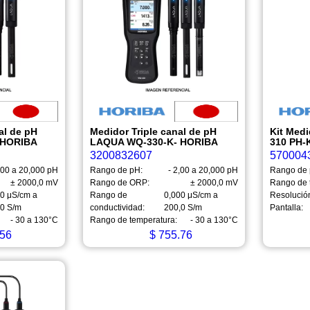
al de pH
Medidor Triple canal de pH
Kit Med
 HORIBA
LAQUA WQ-330-K- HORIBA
310 PH-
3200832607
570004
,00 a 20,000 pH
Rango de pH:
- 2,00 a 20,000 pH
Rango de 
± 2000,0 mV
Rango de ORP:
± 2000,0 mV
Rango de 
00 μS/cm a
Rango de
0,000 μS/cm a
Resolució
,0 S/m
conductividad:
200,0 S/m
Pantalla:
- 30 a 130°C
Rango de temperatura:
- 30 a 130°C
56
$
755.76