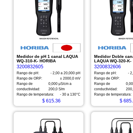
Medidor de pH 1 canal LAQUA
Medidor Doble can
WQ-310-K- HORIBA
LAQUA WQ-320-K-
3200832605
3200832606
Rango de pH:
- 2,00 a 20,000 pH
Rango de pH:
- 2
Rango de ORP:
± 2000,0 mV
Rango de ORP:
Rango de
0,000 μS/cm a
Rango de
0,0
conductividad:
200,0 S/m
conductividad:
200
Rango de temperatura:
- 30 a 130°C
Rango de temperatura:
$
615.36
$
685.