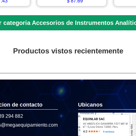
.43
$
87.69
r categoria Accesorios de Instrumentos Analíti
Productos vistos recientemente
cion de contacto
Ubicanos
39 294 882
s@megaequipamiento.com