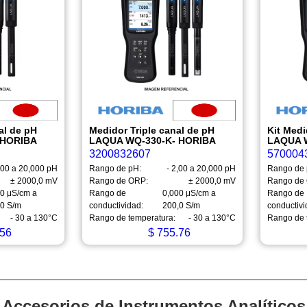
al de pH
Medidor Triple canal de pH
Kit Medi
 HORIBA
LAQUA WQ-330-K- HORIBA
LAQUA 
3200832607
570004
,00 a 20,000 pH
Rango de pH:
- 2,00 a 20,000 pH
Rango de 
± 2000,0 mV
Rango de ORP:
± 2000,0 mV
Rango de
00 μS/cm a
Rango de
0,000 μS/cm a
Rango de
,0 S/m
conductividad:
200,0 S/m
conductivi
- 30 a 130°C
Rango de temperatura:
- 30 a 130°C
Rango de 
56
$
755.76
Accesorios de Instrumentos Analíticos