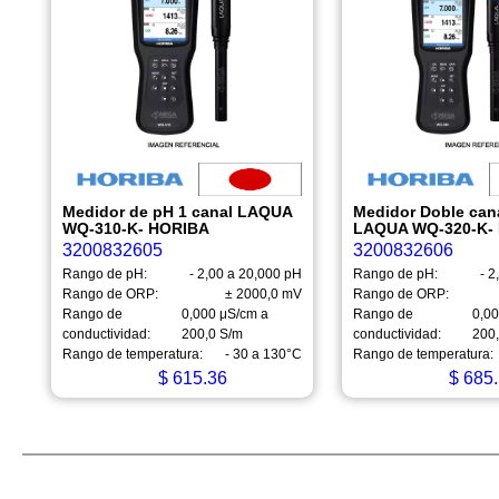
Medidor de pH 1 canal LAQUA
Medidor Doble can
WQ-310-K- HORIBA
LAQUA WQ-320-K-
3200832605
3200832606
Rango de pH:
- 2,00 a 20,000 pH
Rango de pH:
- 2
Rango de ORP:
± 2000,0 mV
Rango de ORP:
Rango de
0,000 μS/cm a
Rango de
0,0
conductividad:
200,0 S/m
conductividad:
200
Rango de temperatura:
- 30 a 130°C
Rango de temperatura:
$
615.36
$
685.