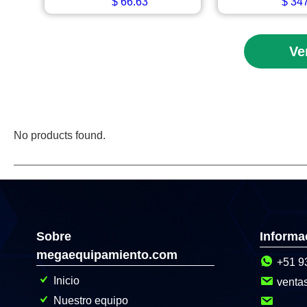
$
66.63
$
347
Ve
No products found.
Sobre
Informa
megaequipamiento.com
+51 9
Inicio
venta
Nuestro equipo