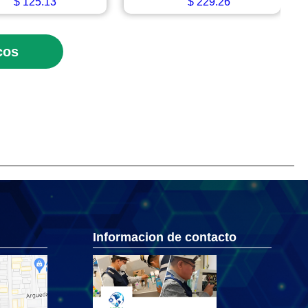
$
125.13
$
229.26
cos
Informacion de contacto