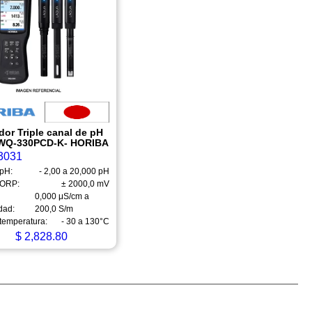
dor Triple canal de pH
WQ-330PCD-K- HORIBA
3031
pH:
- 2,00 a 20,000 pH
 ORP:
± 2000,0 mV
0,000 μS/cm a
dad:
200,0 S/m
temperatura:
- 30 a 130°C
$
2,828.80