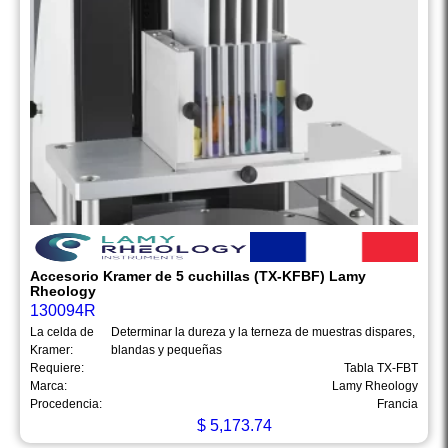
Accesorio Kramer de 5 cuchillas (TX-KFBF) Lamy
Rheology
130094R
La celda de
Determinar la dureza y la terneza de muestras dispares,
Kramer:
blandas y pequeñas
Requiere:
Tabla TX-FBT
Marca:
Lamy Rheology
Procedencia:
Francia
$
5,173.74