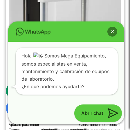
Hola
Somos Mega Equipamiento,
somos especialistas en venta,
mantenimiento y calibración de equipos
de laboratorio.
0
¿En qué podemos ayudarte?
Accesorio de corte de alambre (TX-WSF) – Lamy
Abrir chat
Rheology
130076R
Aparato para medir:
Consistencia de productos