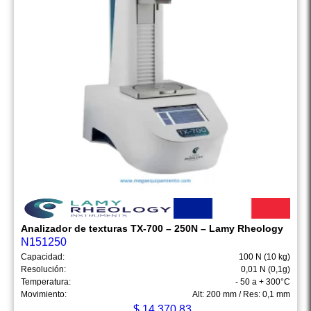
Analizador de texturas TX-700 – 250N – Lamy Rheology
N151250
Capacidad:
100 N (10 kg)
Resolución:
0,01 N (0,1g)
Temperatura:
- 50 a + 300°C
Movimiento:
Alt: 200 mm / Res: 0,1 mm
$
14,370.83