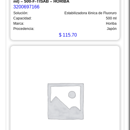
ml) – 500-F-TISAB – HORIBA
3200697166
Solución:
Estabilizadora Iónica de Fluoruro
Capacidad:
500 ml
Marca:
Horiba
Procedencia:
Japón
$
115.70