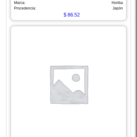
Marca:
Horiba
Procedencia:
Japón
$
86.52