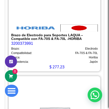
Brazo de Electrodo para Soportes LAQUA –
Compatible con FA-70S & FA-70L -HORIBA
3200373991
Hola
Somos Mega Equipamiento,
Brazo:
Electrodo
somos especialistas en venta,
Compatibilidad:
FA-70S & FA-70L
Marca:
Horiba
mantenimiento y calibración de equipos
Procedencia:
Japón
de laboratorio.
$
277.23
0
¿En qué podemos ayudarte?
Abrir chat