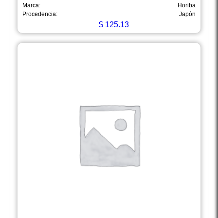
Marca:
Horiba
Procedencia:
Japón
$
125.13