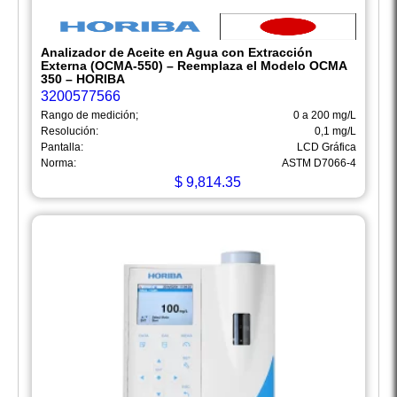
Analizador de Aceite en Agua con Extracción
Externa (OCMA-550) – Reemplaza el Modelo OCMA
350 – HORIBA
3200577566
Rango de medición;
0 a 200 mg/L
Resolución:
0,1 mg/L
Pantalla:
LCD Gráfica
Norma:
ASTM D7066-4
$
9,814.35