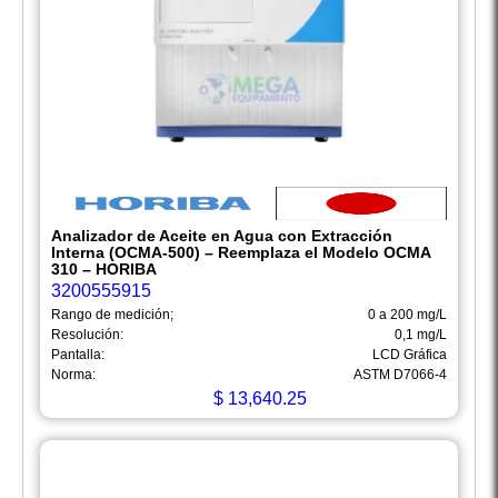
Analizador de Aceite en Agua con Extracción
Interna (OCMA-500) – Reemplaza el Modelo OCMA
310 – HORIBA
3200555915
Rango de medición;
0 a 200 mg/L
Resolución:
0,1 mg/L
Pantalla:
LCD Gráfica
Norma:
ASTM D7066-4
$
13,640.25