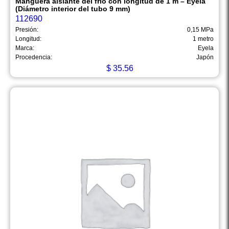
Manguera aislante del frío con longitud de 1 m – Eyela
(Diámetro interior del tubo 9 mm)
112690
Presión:
0,15 MPa
Longitud:
1 metro
Marca:
Eyela
Procedencia:
Japón
$
35.56