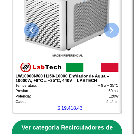
LW10000N/60 H150-10000 Enfriador de Agua –
LW10
10000W, +8°C a +35°C, 440V – LABTECH
1000
Temperatura:
+ 8 a + 35°C
Tempe
Presión:
60 psi
Presi
Potencia:
120W
Poten
Caudal:
5 L/min
Cauda
$
19,418.43
Ver categoria Recirculadores de