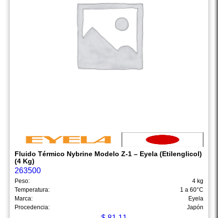
Fluido Térmico Nybrine Modelo Z-1 – Eyela (Etilenglicol)
(4 Kg)
263500
Peso:
4 kg
Temperatura:
1 a 60°C
Marca:
Eyela
Procedencia:
Japón
$
81.11