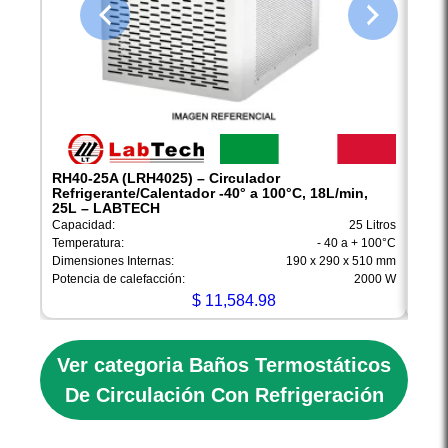
RH40-25A (LRH4025) – Circulador
RH40
Refrigerante/Calentador -40° a 100°C, 18L/min,
Refr
25L – LABTECH
– L
Capacidad:
25 Litros
Capac
Temperatura:
- 40 a + 100°C
Tempe
Dimensiones Internas:
190 x 290 x 510 mm
Dimen
Potencia de calefacción:
2000 W
Poten
$
11,584.98
Ver categoria Baños Termostáticos
De Circulación Con Refrigeración