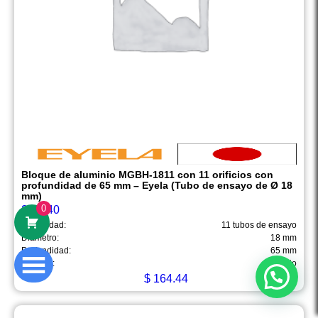
Hola
Somos Mega Equipamiento,
somos especialistas en venta,
mantenimiento y calibración de equipos
Bloque de aluminio MGBH-1811 con 11 orificios con
profundidad de 65 mm – Eyela (Tubo de ensayo de Ø 18
de laboratorio.
mm)
0
273940
¿En qué podemos ayudarte?
Capacidad:
11 tubos de ensayo
Diámetro:
18 mm
Profundidad:
65 mm
Material:
Aluminio
Abrir chat
$
164.44