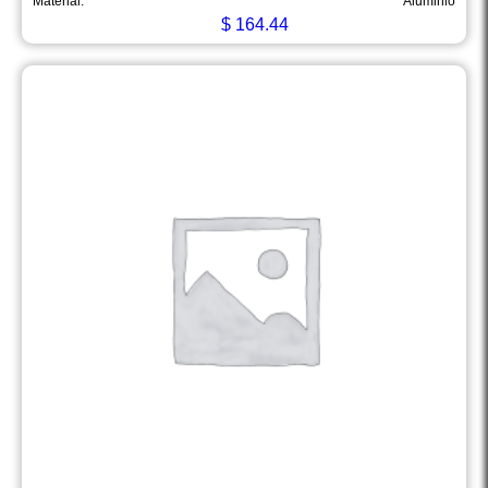
Material:
Aluminio
$
164.44