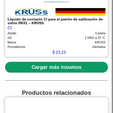
Líquido de contacto CI para el patrón de calibración de
vidrio RK01 – KRÜSS
CI
Aceite:
Canela
nD:
1.5902 a 25 °C
Marca:
KRÜSS
Procedencia:
Alemania
$
23.23
Cargar más insumos
Productos relacionados