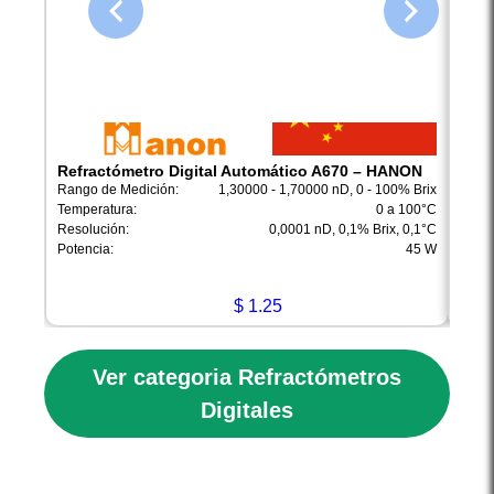
Refractómetro Digital Automático A670 – HANON
Refr
Rango de Medición:
1,30000 - 1,70000 nD, 0 - 100% Brix
Rango
Temperatura:
0 a 100°C
Tempe
Resolución:
0,0001 nD, 0,1% Brix, 0,1°C
Resol
Potencia:
45 W
Poten
$
1.25
Ver categoria Refractómetros
Digitales