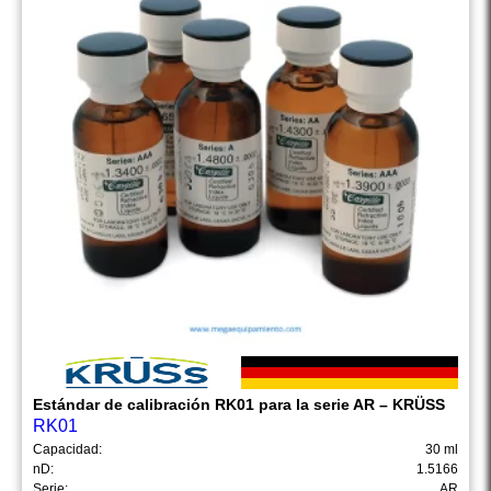
Estándar de calibración RK01 para la serie AR – KRÜSS
RK01
Capacidad:
30 ml
nD:
1.5166
Serie:
AR