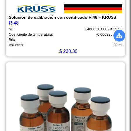
Solución de calibración con certificado RI48 – KRÜSS
RI48
nD:
1,4800 ±0,0002 a 25 °C
Coeficiente de temperatura:
-0,000395 / + °C
Brix:
76%
Volumen:
30 ml
$
230.30