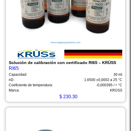
Solución de calibración con certificado RI65 – KRÜSS
RI65
Capacidad:
30 ml
nD:
1,6500 ±0,0002 a 25 °C
Coeficiente de temperatura:
-0,000395 / + °C
Marca:
KRÜSS
$
230.30