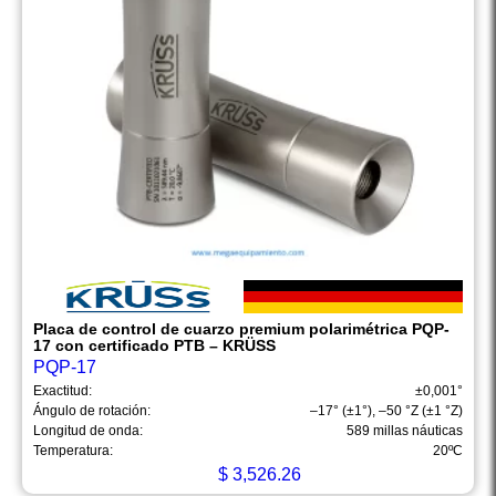
Placa de control de cuarzo premium polarimétrica PQP-
17 con certificado PTB – KRÜSS
PQP-17
Exactitud:
±0,001°
Ángulo de rotación:
–17° (±1°), –50 °Z (±1 °Z)
Longitud de onda:
589 millas náuticas
Temperatura:
20ºC
$
3,526.26