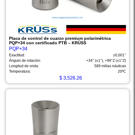
Placa de control de cuarzo premium polarimétrica
PQP+34 con certificado PTB – KRÜSS
PQP+34
Exactitud:
±0,001°
Ángulo de rotación:
+34° (±1°), +99°Z (±1°Z)
Longitud de onda:
589 millas náuticas
Temperatura:
20ºC
$
3,526.26