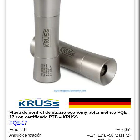
Placa de control de cuarzo economy polarimétrica PQE-
17 con certificado PTB – KRÜSS
PQE-17
Exactitud:
±0,005°
Ángulo de rotación:
–17° (±1°), –50 °Z (±1 °Z)