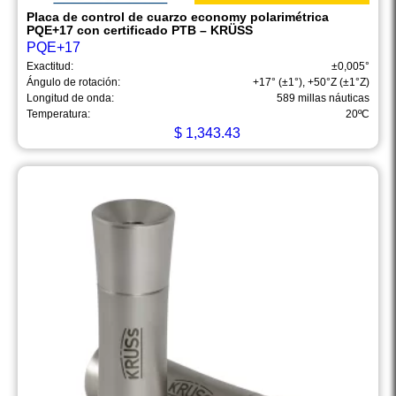
Placa de control de cuarzo economy polarimétrica
PQE+17 con certificado PTB – KRÜSS
PQE+17
Exactitud:
±0,005°
Ángulo de rotación:
+17° (±1°), +50°Z (±1°Z)
Longitud de onda:
589 millas náuticas
Temperatura:
20ºC
$
1,343.43