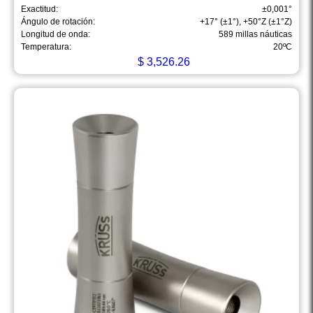
Exactitud:
±0,001°
Ángulo de rotación:
+17° (±1°), +50°Z (±1°Z)
Longitud de onda:
589 millas náuticas
Temperatura:
20ºC
$
3,526.26