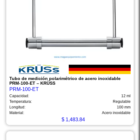
Tubo de medición polarimétrico de acero inoxidable
PRM-100-ET – KRÜSS
PRM-100-ET
Capacidad:
12 ml
Temperatura:
Regulable
Longitud:
100 mm
Material:
Acero inoxidable
$
1,483.84