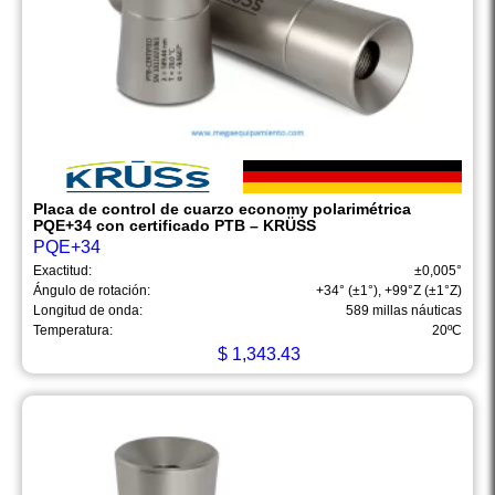
Placa de control de cuarzo economy polarimétrica
PQE+34 con certificado PTB – KRÜSS
PQE+34
Exactitud:
±0,005°
Ángulo de rotación:
+34° (±1°), +99°Z (±1°Z)
Longitud de onda:
589 millas náuticas
Temperatura:
20ºC
$
1,343.43