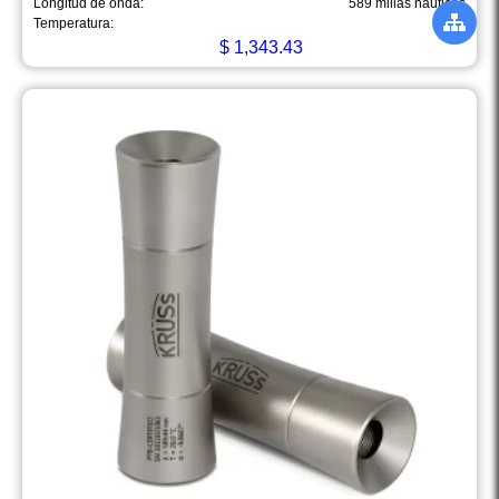
Longitud de onda:
589 millas náuticas
Temperatura:
20ºC
$
1,343.43