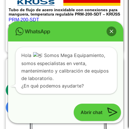
Tubo de flujo de acero inoxidable con conexiones para
manguera, temperatura regulable PRM-200-SDT – KRÜSS
PRM-200-SDT
Capacidad:
17 ml
Temperatura:
Regulable
Longitud:
200 mm
Material:
Acero inoxidable
$
1,344.44
Hola
Somos Mega Equipamiento,
somos especialistas en venta,
mantenimiento y calibración de equipos
de laboratorio.
0
¿En qué podemos ayudarte?
Abrir chat