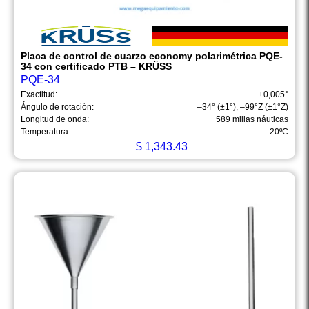
Placa de control de cuarzo economy polarimétrica PQE-
34 con certificado PTB – KRÜSS
PQE-34
Exactitud:
±0,005°
Ángulo de rotación:
–34° (±1°), –99°Z (±1°Z)
Longitud de onda:
589 millas náuticas
Temperatura:
20ºC
$
1,343.43