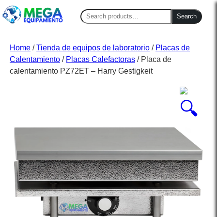
Search
Search
for:
Home
/
Tienda de equipos de laboratorio
/
Placas de
Calentamiento
/
Placas Calefactoras
/ Placa de
calentamiento PZ72ET – Harry Gestigkeit