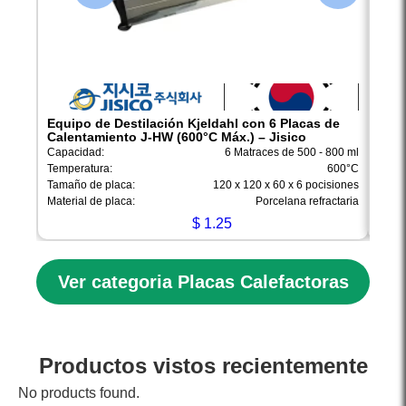
Equipo de Destilación Kjeldahl con 6 Placas de
Dige
Calentamiento J-HW (600°C Máx.) – Jisico
y Ex
Capacidad:
6 Matraces de 500 - 800 ml
Capac
Temperatura:
600°C
Tempe
Tamaño de placa:
120 x 120 x 60 x 6 pocisiones
Mater
Material de placa:
Porcelana refractaria
Poten
$
1.25
Ver categoria Placas Calefactoras
Productos vistos recientemente
No products found.