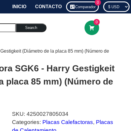
0
INICIO
CONTACTO
Comparador
0
Search
 Gestigkeit (Diámetro de la placa 85 mm) (Número de
ora SGK6 - Harry Gestigkeit
la placa 85 mm) (Número de
SKU:
4250027805034
Categories:
Placas Calefactoras
,
Placas
de Calentamiento