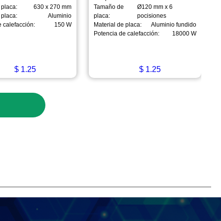
placa:
630 x 270 mm
Tamaño de
Ø120 mm x 6
 placa:
Aluminio
placa:
pocisiones
 calefacción:
150 W
Material de placa:
Aluminio fundido
Potencia de calefacción:
18000 W
$
1.25
$
1.25