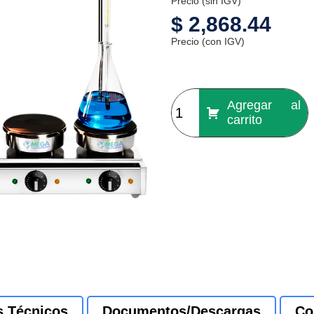
Precio (sin IGV)
$
2,868.44
Precio (con IGV)
Agregar al
carrito
s Técnicos
Documentos/Descargas
Co