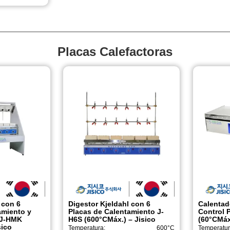
Placas Calefactoras
 con 6
Digestor Kjeldahl con 6
Calentad
amiento y
Placas de Calentamiento J-
Control 
 J-HMK
H6S (600°CMáx.) – Jisico
(60°CMáx.
sico
Temperatura:
600°C
Temperatur