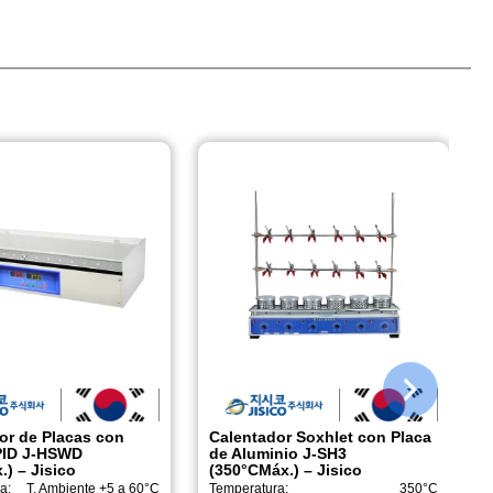
or de Placas con
Calentador Soxhlet con Placa
PID J-HSWD
de Aluminio J-SH3
) – Jisico
(350°CMáx.) – Jisico
a:
T. Ambiente +5 a 60°C
Temperatura:
350°C