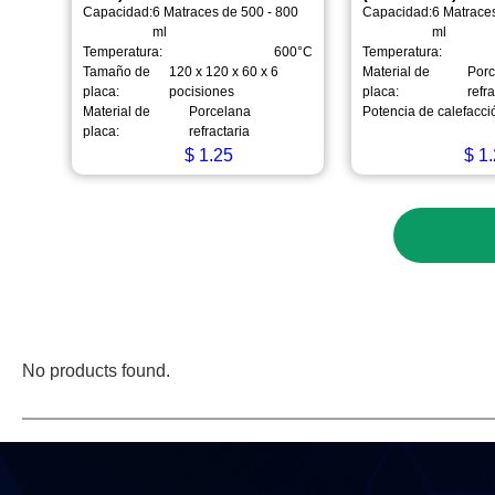
Capacidad:
6 Matraces de 500 - 800
Capacidad:
6 Matrace
ml
ml
Temperatura:
600°C
Temperatura:
Tamaño de
120 x 120 x 60 x 6
Material de
Por
placa:
pocisiones
placa:
refr
Material de
Porcelana
Potencia de calefacci
placa:
refractaria
$
1.25
$
1.
No products found.