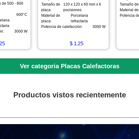
s de 500 - 800
Tamaño de
120 x 120 x 60 mm x 6
Tamaño de 
placa:
pocisiones
Material de
600°C
Material de
Porcelana
Potencia de
celana
placa:
refractaria
actaria
Potencia de calefacción:
3000 W
ón:
3000 W
25
$
1.25
Ver categoria Placas Calefactoras
Productos vistos recientemente