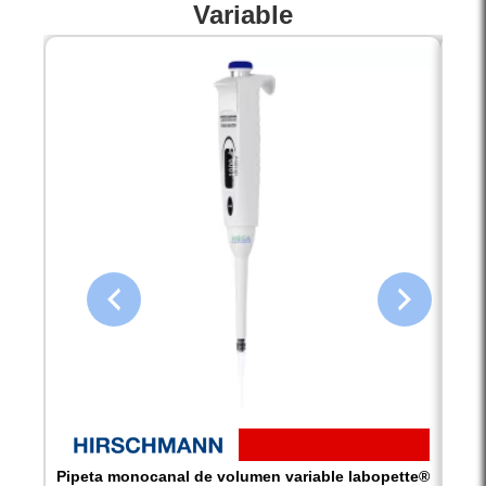
Variable
Pipeta monocanal de volumen variable labopette®
Pipe