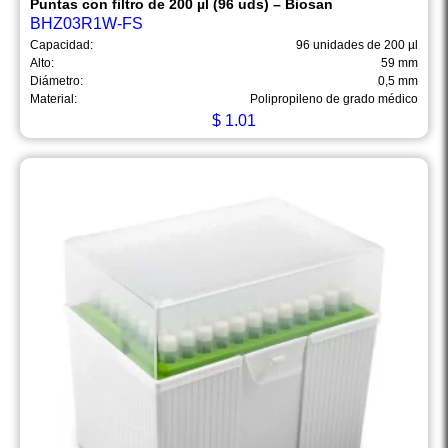
Puntas con filtro de 200 µl (96 uds) – Biosan
BHZ03R1W-FS
Capacidad:
96 unidades de 200 µl
Alto:
59 mm
Diámetro:
0,5 mm
Material:
Polipropileno de grado médico
$
1.01