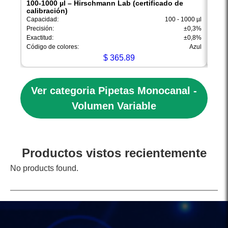
100-1000 µl – Hirschmann Lab (certificado de
20-2
calibración)
cali
Capacidad:
100 - 1000 µl
Capac
Precisión:
±0,3%
Preci
Exactitud:
±0,8%
Exacti
Código de colores:
Azul
Códig
$
365.89
Ver categoria Pipetas Monocanal -
Volumen Variable
Productos vistos recientemente
No products found.