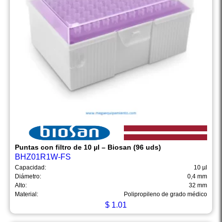
Puntas con filtro de 10 µl – Biosan (96 uds)
BHZ01R1W-FS
Capacidad:
10 µl
Diámetro:
0,4 mm
Alto:
32 mm
Material:
Polipropileno de grado médico
$
1.01