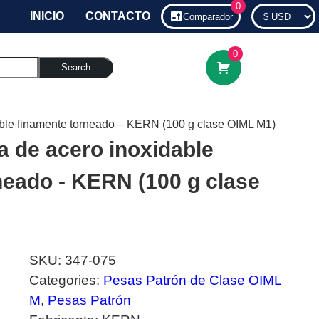
0
INICIO
CONTACTO
Comparador
0
Search
able finamente torneado – KERN (100 g clase OIML M1)
a de acero inoxidable
neado - KERN (100 g clase
SKU:
347-075
Categories:
Pesas Patrón de Clase OIML
M
,
Pesas Patrón