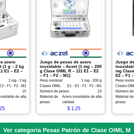
e acero
Juego de pesas de acero
Juego de
t (1 g – 2 kg
inoxidable – Aczet (1 mg – 200
inoxidabl
1 E1 – E2 –
g Clase OIML R – 111 E1 – E2
mg Clase
– F1 – F2 – M1)
E2 – F1 –
1 mg - 2 kg
Peso nominal:
1 mg - 200 g
Peso nomin
E2 - F1 - F2 - M1
Clases OIML:
E1 - E2 - F1 - F2 - M1
Clases OIM
15
Número de pesos:
23
Número de
oxidable de alta
Material de
Acero inoxidable de alta
Material de
pesas:
calidad
pesas:
25
$
1.25
Ver categoria Pesas Patrón de Clase OIML M