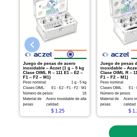
Juego de pesas de acero
Juego de pesas d
inoxidable – Aczet (1 g – 5 kg
inoxidable – Acze
Clase OIML R – 111 E1 – E2 –
Clase OIML R – 11
F1 – F2 – M1)
F1 – F2 – M1)
Peso nominal:
1 g - 5 kg
Peso nominal:
Clases OIML:
E1 - E2 - F1 - F2 - M1
Clases OIML:
E1 - 
Número de pesos:
16
Número de pesos:
Material de
Acero inoxidable de alta
Material de
Acero in
pesas:
calidad
pesas:
calidad
$
1.25
$
1.