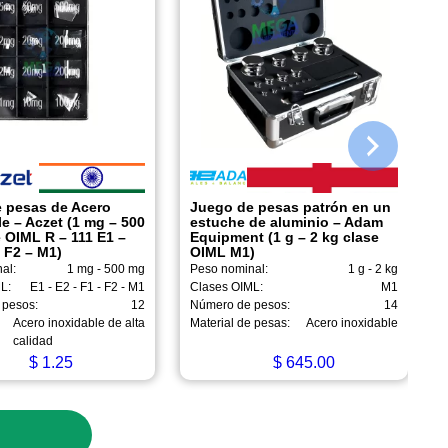
 pesas de Acero
Juego de pesas patrón en un
e – Aczet (1 mg – 500
estuche de aluminio – Adam
 OIML R – 111 E1 –
Equipment (1 g – 2 kg clase
 F2 – M1)
OIML M1)
al:
1 mg - 500 mg
Peso nominal:
1 g - 2 kg
L:
E1 - E2 - F1 - F2 - M1
Clases OIML:
M1
 pesos:
12
Número de pesos:
14
Acero inoxidable de alta
Material de pesas:
Acero inoxidable
calidad
$
1.25
$
645.00