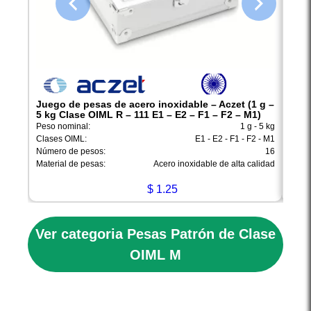
Juego de pesas de acero inoxidable – Aczet (1 g –
Jueg
5 kg Clase OIML R – 111 E1 – E2 – F1 – F2 – M1)
2 kg
Peso nominal:
1 g - 5 kg
Peso 
Clases OIML:
E1 - E2 - F1 - F2 - M1
Clase
Número de pesos:
16
Númer
Material de pesas:
Acero inoxidable de alta calidad
Mater
$
1.25
Ver categoria Pesas Patrón de Clase
OIML M