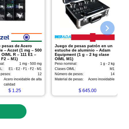
 pesas de Acero
Juego de pesas patrón en un
e – Aczet (1 mg – 500
estuche de aluminio – Adam
 OIML R – 111 E1 –
Equipment (1 g – 2 kg clase
 F2 – M1)
OIML M1)
al:
1 mg - 500 mg
Peso nominal:
1 g - 2 kg
L:
E1 - E2 - F1 - F2 - M1
Clases OIML:
M1
 pesos:
12
Número de pesos:
14
Acero inoxidable de alta
Material de pesas:
Acero inoxidable
calidad
$
1.25
$
645.00