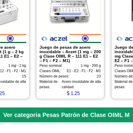
e acero
Juego de pesas de acero
Juego de
t (1 g – 2 kg
inoxidable – Aczet (1 mg – 200
inoxidabl
1 E1 – E2 –
g Clase OIML R – 111 E1 – E2
mg Clase
– F1 – F2 – M1)
E2 – F1 –
1 mg - 2 kg
Peso nominal:
1 mg - 200 g
Peso nomin
E2 - F1 - F2 - M1
Clases OIML:
E1 - E2 - F1 - F2 - M1
Clases OIM
15
Número de pesos:
23
Número de
oxidable de alta
Material de
Acero inoxidable de alta
Material de
pesas:
calidad
pesas:
25
$
1.25
Ver categoria Pesas Patrón de Clase OIML M