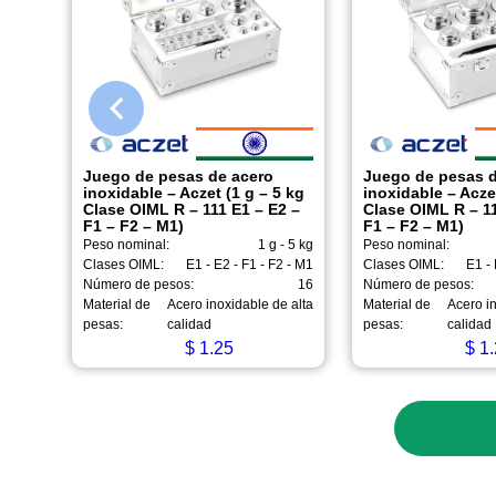
Juego de pesas de acero
Juego de pesas d
inoxidable – Aczet (1 g – 5 kg
inoxidable – Acze
Clase OIML R – 111 E1 – E2 –
Clase OIML R – 11
F1 – F2 – M1)
F1 – F2 – M1)
Peso nominal:
1 g - 5 kg
Peso nominal:
Clases OIML:
E1 - E2 - F1 - F2 - M1
Clases OIML:
E1 - 
Número de pesos:
16
Número de pesos:
Material de
Acero inoxidable de alta
Material de
Acero in
pesas:
calidad
pesas:
calidad
$
1.25
$
1.