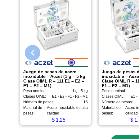
Juego de pesas de acero
Juego de pesas d
inoxidable – Aczet (1 g – 5 kg
inoxidable – Acze
Clase OIML R – 111 E1 – E2 –
Clase OIML R – 11
F1 – F2 – M1)
F1 – F2 – M1)
Peso nominal:
1 g - 5 kg
Peso nominal:
Clases OIML:
E1 - E2 - F1 - F2 - M1
Clases OIML:
E1 - 
Número de pesos:
16
Número de pesos:
Material de
Acero inoxidable de alta
Material de
Acero in
pesas:
calidad
pesas:
calidad
$
1.25
$
1.