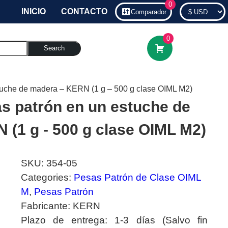
0
INICIO
CONTACTO
Comparador
0
Search
tuche de madera – KERN (1 g – 500 g clase OIML M2)
s patrón en un estuche de
 (1 g - 500 g clase OIML M2)
SKU:
354-05
Categories:
Pesas Patrón de Clase OIML
M
,
Pesas Patrón
Fabricante:
KERN
Plazo de entrega:
1-3 días (Salvo fin