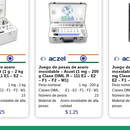
e acero
Juego de pesas de acero
Juego de
t (1 g – 2 kg
inoxidable – Aczet (1 mg – 200
inoxidabl
1 E1 – E2 –
g Clase OIML R – 111 E1 – E2
mg Clase
– F1 – F2 – M1)
E2 – F1 –
1 mg - 2 kg
Peso nominal:
1 mg - 200 g
Peso nomin
E2 - F1 - F2 - M1
Clases OIML:
E1 - E2 - F1 - F2 - M1
Clases OIM
15
Número de pesos:
23
Número de
oxidable de alta
Material de
Acero inoxidable de alta
Material de
pesas:
calidad
pesas:
25
$
1.25