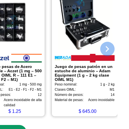
 pesas de Acero
Juego de pesas patrón en un
e – Aczet (1 mg – 500
estuche de aluminio – Adam
 OIML R – 111 E1 –
Equipment (1 g – 2 kg clase
 F2 – M1)
OIML M1)
al:
1 mg - 500 mg
Peso nominal:
1 g - 2 kg
L:
E1 - E2 - F1 - F2 - M1
Clases OIML:
M1
 pesos:
12
Número de pesos:
14
Acero inoxidable de alta
Material de pesas:
Acero inoxidable
calidad
$
1.25
$
645.00