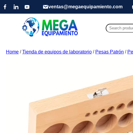
ventas@megaequipamiento.com
Search
for:
Home
/
Tienda de equipos de laboratorio
/
Pesas Patrón
/
Pe