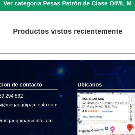
Ver categoria Pesas Patrón de Clase OIML M
Productos vistos recientemente
cion de contacto
Ubicanos
39 294 882
s@megaequipamiento.com
@megaequipamiento.com