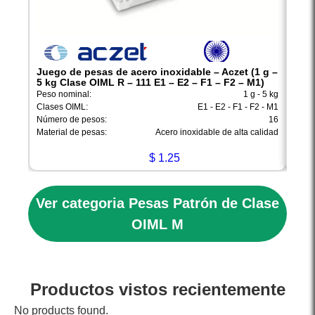
Juego de pesas de acero inoxidable – Aczet (1 g –
Jueg
5 kg Clase OIML R – 111 E1 – E2 – F1 – F2 – M1)
2 kg
Peso nominal:
1 g - 5 kg
Peso 
Clases OIML:
E1 - E2 - F1 - F2 - M1
Clase
Número de pesos:
16
Númer
Material de pesas:
Acero inoxidable de alta calidad
Mater
$
1.25
Ver categoria Pesas Patrón de Clase
OIML M
Productos vistos recientemente
No products found.