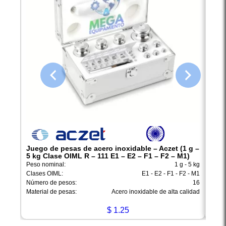
Juego de pesas de acero inoxidable – Aczet (1 g –
Jueg
5 kg Clase OIML R – 111 E1 – E2 – F1 – F2 – M1)
2 kg
Peso nominal:
1 g - 5 kg
Peso 
Clases OIML:
E1 - E2 - F1 - F2 - M1
Clase
Número de pesos:
16
Númer
Material de pesas:
Acero inoxidable de alta calidad
Mater
$
1.25