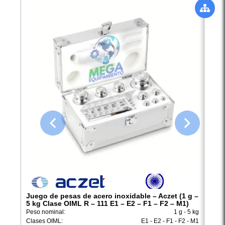
Juego de pesas de acero inoxidable – Aczet (1 g –
Jueg
5 kg Clase OIML R – 111 E1 – E2 – F1 – F2 – M1)
2 kg
Peso nominal:
1 g - 5 kg
Peso 
Clases OIML:
E1 - E2 - F1 - F2 - M1
Clase