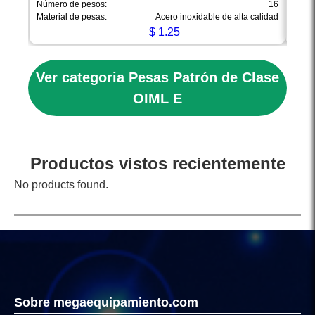
Número de pesos:
16
Númer
Material de pesas:
Acero inoxidable de alta calidad
Mater
$
1.25
Ver categoria Pesas Patrón de Clase
OIML E
Productos vistos recientemente
No products found.
Sobre megaequipamiento.com