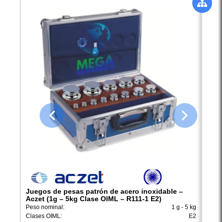
Juegos de pesas patrón de acero inoxidable –
Jueg
Aczet (1g – 5kg Clase OIML – R111-1 E2)
Acze
Peso nominal:
1 g - 5 kg
Peso 
Clases OIML:
E2
Clase