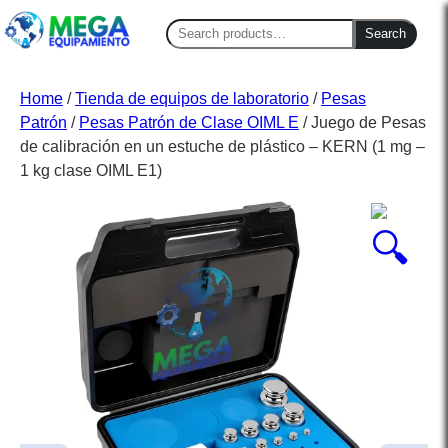
Search
Search
for:
Home
/
Tienda de equipos de laboratorio
/
Pesas
Patrón
/
Pesas Patrón de Clase OIML E
/ Juego de Pesas
de calibración en un estuche de plástico – KERN (1 mg –
1 kg clase OIML E1)