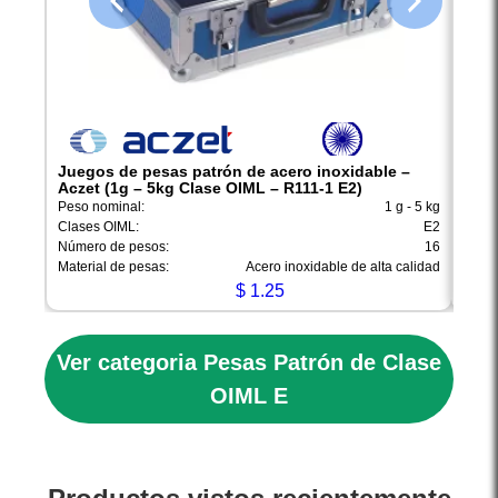
Juegos de pesas patrón de acero inoxidable –
Jueg
Aczet (1g – 5kg Clase OIML – R111-1 E2)
Acze
Peso nominal:
1 g - 5 kg
Peso 
Clases OIML:
E2
Clase
Número de pesos:
16
Númer
Material de pesas:
Acero inoxidable de alta calidad
Mater
$
1.25
Ver categoria Pesas Patrón de Clase
OIML E