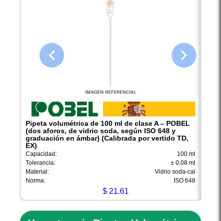
Pipeta volumétrica de 100 ml de clase A – POBEL
Pipe
(dos aforos, de vidrio soda, según ISO 648 y
(dos
graduación en ámbar) (Calibrada por vertido TD,
grad
EX)
EX)
Capacidad:
100 ml
Capac
Tolerancia:
± 0,08 ml
Toler
Material:
Vidrio soda-cal
Materi
Norma:
ISO 648
Norm
$
21.61