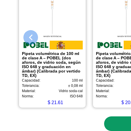
Pipeta volumétrica de 100 ml
Pipeta volumétric
de clase A – POBEL (dos
de clase A – POB
aforos, de vidrio soda, según
aforos, de vidrio
ISO 648 y graduación en
ISO 648 y gradua
ámbar) (Calibrada por vertido
ámbar) (Calibrada
TD, EX)
TD, EX)
Capacidad:
100 ml
Capacidad:
Tolerancia:
± 0,08 ml
Tolerancia:
Material:
Vidrio soda-cal
Material:
Norma:
ISO 648
Norma:
$
21.61
$
20