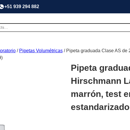
+51 939 294 882
oratorio
/
Pipetas Volumétricas
/ Pipeta graduada Clase AS de 
9)
Pipeta gradua
Hirschmann La
marrón, test 
estandarizado