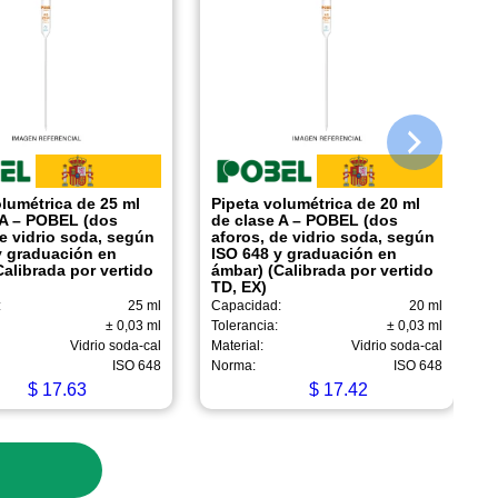
olumétrica de 25 ml
Pipeta volumétrica de 20 ml
 A – POBEL (dos
de clase A – POBEL (dos
e vidrio soda, según
aforos, de vidrio soda, según
y graduación en
ISO 648 y graduación en
alibrada por vertido
ámbar) (Calibrada por vertido
TD, EX)
:
25 ml
Capacidad:
20 ml
± 0,03 ml
Tolerancia:
± 0,03 ml
Vidrio soda-cal
Material:
Vidrio soda-cal
ISO 648
Norma:
ISO 648
$
17.63
$
17.42