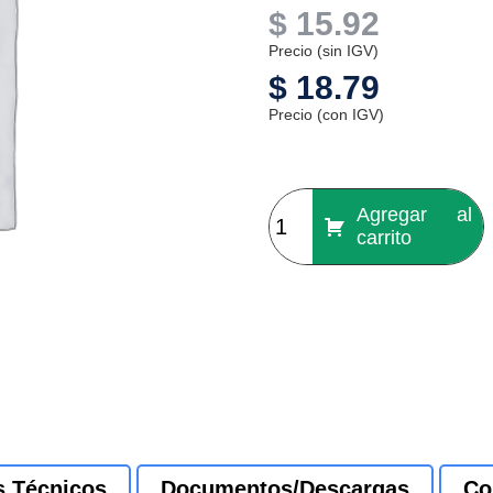
$
15.92
Precio (sin IGV)
$
18.79
Precio (con IGV)
Agregar al
carrito
s Técnicos
Documentos/Descargas
Co