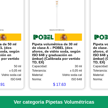
a de 50 ml
Pipeta volumétrica de 30 ml
Pipeta v
EL (dos
de clase A – POBEL (dos
de clase
 soda, según
aforos, de vidrio soda, según
aforos, d
ción en
ISO 648 y graduación en
ISO 648 
 por vertido
ámbar) (Calibrada por vertido
ámbar) (C
TD, EX)
TD, EX)
50 ml
Capacidad:
30 ml
Capacidad
± 0,05 ml
Tolerancia:
± 0,05 ml
Tolerancia:
Vidrio soda-cal
Material:
Vidrio soda-cal
Material:
ISO 648
Norma:
ISO 648
Norma:
.91
$
17.63
Ver categoria Pipetas Volumétricas