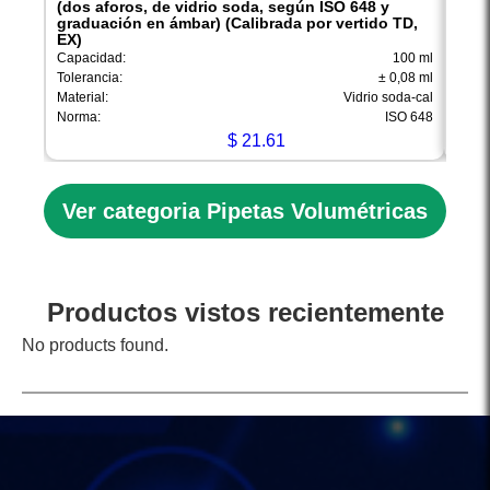
(dos aforos, de vidrio soda, según ISO 648 y
(dos
graduación en ámbar) (Calibrada por vertido TD,
grad
EX)
EX)
Capacidad:
100 ml
Capac
Tolerancia:
± 0,08 ml
Toler
Material:
Vidrio soda-cal
Materi
Norma:
ISO 648
Norm
$
21.61
Ver categoria Pipetas Volumétricas
Productos vistos recientemente
No products found.