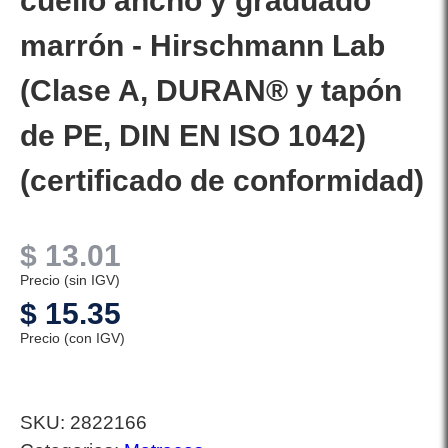
cuello ancho y graduado
marrón - Hirschmann Lab
(Clase A, DURAN® y tapón
de PE, DIN EN ISO 1042)
(certificado de conformidad)
$
13.01
Precio (sin IGV)
$
15.35
Precio (con IGV)
SKU:
2822166