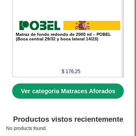
Matraz de fondo redondo de 2000 ml – POBEL
Matr
(Boca central 29/32 y boca lateral 14/23)
POBE
Capac
Toler
Clase
Materi
$
176.25
Ver categoria Matraces Aforados
Productos vistos recientemente
No products found.