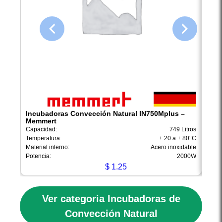
Incubadoras Convección Natural IN750Mplus –
Incu
Memmert
Mem
Capacidad:
749 Litros
Capac
Temperatura:
+ 20 a + 80°C
Tempe
Material interno:
Acero inoxidable
Materi
Potencia:
2000W
Poten
$
1.25
Ver categoria Incubadoras de
Convección Natural