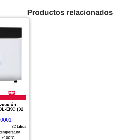
Productos relacionados
vección
POL-EKO (32
00001
32 Litros
temperatura
a +100°C