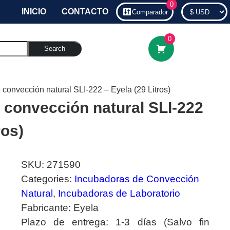
0
INICIO
CONTACTO
Comparador
0
Search
 convección natural SLI-222 – Eyela (29 Litros)
 convección natural SLI-222
ros)
SKU:
271590
Categories:
Incubadoras de Convección
Natural
,
Incubadoras de Laboratorio
Fabricante:
Eyela
Plazo de entrega:
1-3 días (Salvo fin