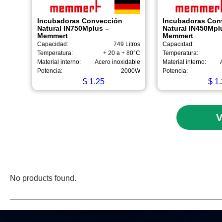
Incubadoras Convección
Incubadoras Con
Natural IN750Mplus –
Natural IN450Mpl
Memmert
Memmert
Capacidad:
749 Litros
Capacidad:
Temperatura:
+ 20 a + 80°C
Temperatura:
Material interno:
Acero inoxidable
Material interno:
Potencia:
2000W
Potencia:
$
1.25
$
1.
V
No products found.