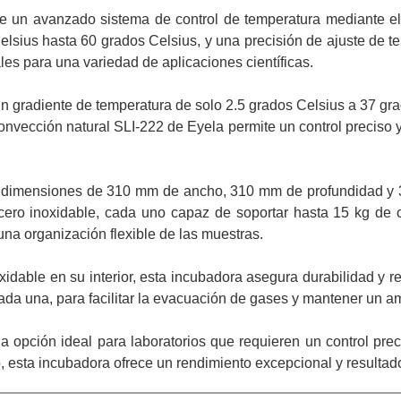
ce un avanzado sistema de control de temperatura mediante e
lsius hasta 60 grados Celsius, y una precisión de ajuste de t
les para una variedad de aplicaciones científicas.
un gradiente de temperatura de solo 2.5 grados Celsius a 37 gr
ección natural SLI-222 de Eyela permite un control preciso y 
y dimensiones de 310 mm de ancho, 310 mm de profundidad y 30
cero inoxidable, cada uno capaz de soportar hasta 15 kg de 
 una organización flexible de las muestras.
xidable en su interior, esta incubadora asegura durabilidad y r
cada una, para facilitar la evacuación de gases y mantener un a
a opción ideal para laboratorios que requieren un control pre
, esta incubadora ofrece un rendimiento excepcional y resultado