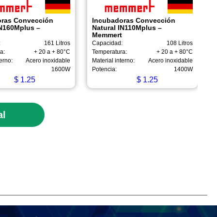
oras Convección
Incubadoras Convección
IN160Mplus –
Natural IN110Mplus –
Memmert
:
161 Litros
Capacidad:
108 Litros
a:
+ 20 a + 80°C
Temperatura:
+ 20 a + 80°C
erno:
Acero inoxidable
Material interno:
Acero inoxidable
1600W
Potencia:
1400W
$
1.25
$
1.25
al