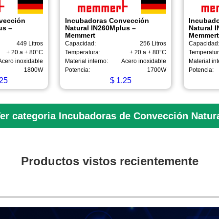
vección
Incubadoras Convección
Incubad
us –
Natural IN260Mplus –
Natural 
Memmert
Memmert
449 Litros
Capacidad:
256 Litros
Capacidad
+ 20 a + 80°C
Temperatura:
+ 20 a + 80°C
Temperatur
Acero inoxidable
Material interno:
Acero inoxidable
Material int
1800W
Potencia:
1700W
Potencia:
25
$
1.25
er categoria Incubadoras de Convección Natur
Productos vistos recientemente