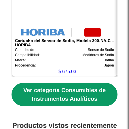
Cartucho del Sensor de Sodio, Modelo 300-NA-C –
Cart
HORIBA
– H
Cartucho de:
Sensor de Sodio
Cartu
Compatibilidad:
Medidores de Sodio
Compa
Marca:
Horiba
Marca
Procedencia:
Japón
Proce
$
675.03
Ver categoria Consumibles de
Instrumentos Analíticos
Productos vistos recientemente