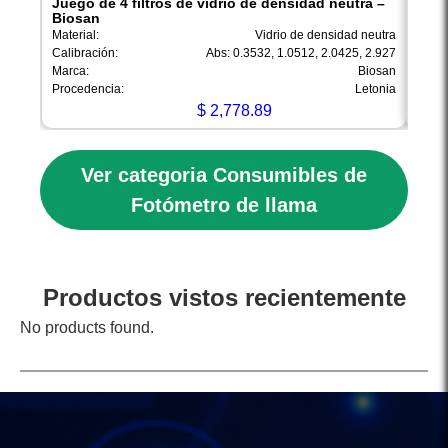
Juego de 4 filtros de vidrio de densidad neutra –
Solu
Biosan
KRÜ
Material:
Vidrio de densidad neutra
Soluc
Calibración:
Abs: 0.3532, 1.0512, 2.0425, 2.927
Capac
Marca:
Biosan
Marca
Procedencia:
Letonia
Proce
$
2,778.89
Ver categoria Consumibles de
Fotómetro de llama
Productos vistos recientemente
No products found.