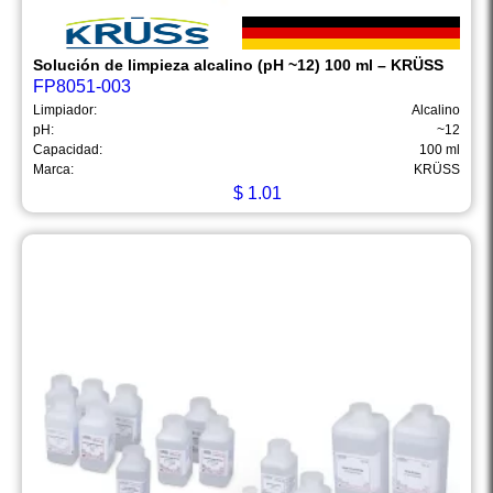
Solución de limpieza alcalino (pH ~12) 100 ml – KRÜSS
FP8051-003
Limpiador:
Alcalino
pH:
~12
Capacidad:
100 ml
Marca:
KRÜSS
$
1.01