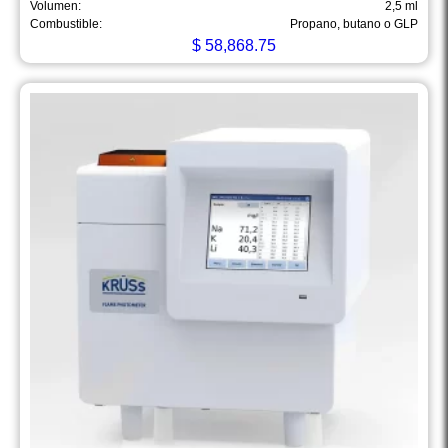
Volumen:
2,5 ml
Combustible:
Propano, butano o GLP
$
58,868.75