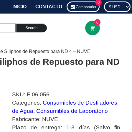
0
INICIO
CONTACTO
Comparador
0
Search
de Siliphos de Repuesto para ND 4 – NUVE
iliphos de Repuesto para ND
SKU:
F 06 056
Categories:
Consumibles de Destiladores
de Agua
,
Consumibles de Laboratorio
Fabricante:
NUVE
Plazo de entrega:
1-3 días (Salvo fin