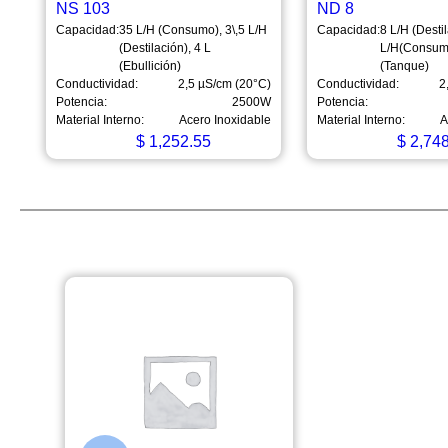
NS 103
ND 8
Capacidad:
35 L/H (Consumo), 3\,5 L/H
Capacidad:
8 L/H (Desti
(Destilación), 4 L
L/H(Consumo
(Ebullición)
(Tanque)
Conductividad:
2,5 µS/cm (20°C)
Conductividad:
2
Potencia:
2500W
Potencia:
Material Interno:
Acero Inoxidable
Material Interno:
A
$
1,252.55
$
2,748