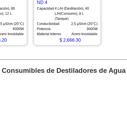
ND 4
lación), 80
Capacidad:
4 L/H (Destilación), 40
), 12 L
L/H(Consumo), 8 L
(Tanque)
,5 µS/cm (20°C)
Conductividad:
2,5 µS/cm (20°C)
6000W
Potencia:
3000W
cero Inoxidable
Material Interno:
Acero Inoxidable
.20
$
2,666.30
Consumibles de Destiladores de Agua