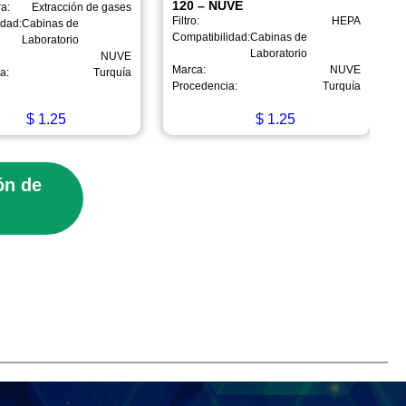
120 – NUVE
ra:
Extracción de gases
Filtro:
HEPA
F
idad:
Cabinas de
Compatibilidad:
Cabinas de
Laboratorio
Laboratorio
NUVE
Marca:
NUVE
a:
Turquía
Procedencia:
Turquía
$
1.25
$
1.25
ón de