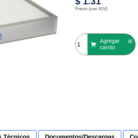
$
1.31
Precio (con IGV)
Agregar al
carrito
s Técnicos
Documentos/Descargas
Co