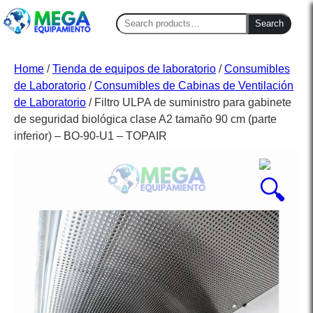
Search
Search
for:
Home
/
Tienda de equipos de laboratorio
/
Consumibles
de Laboratorio
/
Consumibles de Cabinas de Ventilación
de Laboratorio
/ Filtro ULPA de suministro para gabinete
de seguridad biológica clase A2 tamaño 90 cm (parte
inferior) – BO-90-U1 – TOPAIR