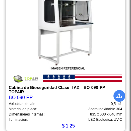
Cabina de Bioseguridad Clase II A2 – BO-090-PP –
TOPAIR
BO-090-PP
Velocidad de aire:
0,5 m/s
Material de placa:
Acero inoxidable 304
Dimensiones internas:
835 x 600 x 640 mm
Iluminación:
LED Ecológica, UV-C
$
1.25