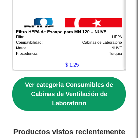
Filtro HEPA de Escape para MN 120 – NUVE
Filt
Filtro:
HEPA
Filtro:
Compatibilidad:
Cabinas de Laboratorio
Compa
Marca:
NUVE
Marca
Procedencia:
Turquía
Proce
$
1.25
Ver categoria Consumibles de
Cabinas de Ventilación de
Laboratorio
Productos vistos recientemente