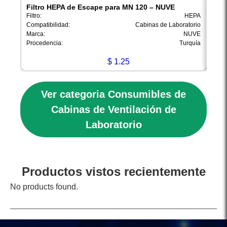
Filtro HEPA de Escape para MN 120 – NUVE
Filt
Filtro:
HEPA
Filtro:
Compatibilidad:
Cabinas de Laboratorio
Compa
Marca:
NUVE
Marca
Procedencia:
Turquía
Proce
$
1.25
Ver categoria Consumibles de
Cabinas de Ventilación de
Laboratorio
Productos vistos recientemente
No products found.