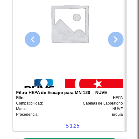
Filtro HEPA de Escape para MN 120 – NUVE
Filt
Filtro:
HEPA
Filtro:
Compatibilidad:
Cabinas de Laboratorio
Compa
Marca:
NUVE
Marca
Procedencia:
Turquía
Proce
$
1.25