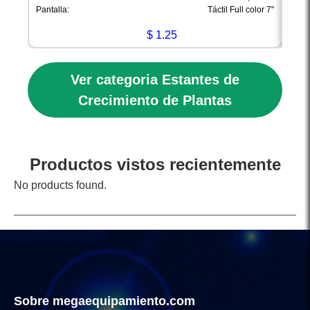
Materi
Pantalla:
Táctil Full color 7"
Estan
$
1.25
Ver categoria Estantes de
Crecimiento de Plantas
Productos vistos recientemente
No products found.
Sobre megaequipamiento.com