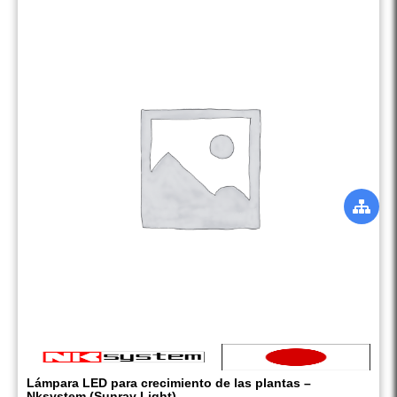
Lámpara LED para crecimiento de las plantas –
Nksystem (Sunray Light)