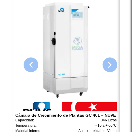
Cámara de Crecimiento de Plantas GC 401 – NUVE
Esta
10×4
Capacidad:
346 Litros
Ilumi
Temperatura:
- 10 a + 60°C
Dimen
Material Interno:
Acero inoxidable, Vidrio