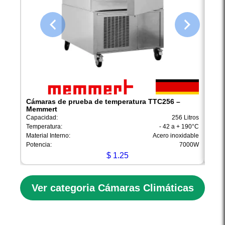
Cámaras de prueba de temperatura TTC256 –
Cáma
Memmert
Capac
Capacidad:
256 Litros
Tempe
Temperatura:
- 42 a + 190°C
Materi
Material Interno:
Acero inoxidable
Poten
Potencia:
7000W
$
1.25
Ver categoria Cámaras Climáticas