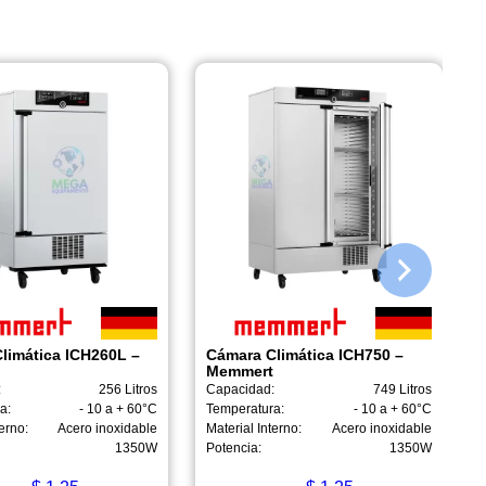
limática ICH260L –
Cámara Climática ICH750 –
Memmert
:
256 Litros
Capacidad:
749 Litros
a:
- 10 a + 60°C
Temperatura:
- 10 a + 60°C
erno:
Acero inoxidable
Material Interno:
Acero inoxidable
1350W
Potencia:
1350W