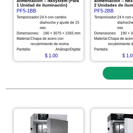
alimentación – Nksystem (Para
alimentación – Nks
1 Unidad de iluminación)
2 Unidades de ilum
PF5-1BB
PF5-2BB
Temporizador:
24 h con cambio
Temporizador:
24 h con
día/noche y ajuste de 15
día/noche
min.
min
Dimensiones:
190 × 3075 × 1565 mm
Dimensiones:
190 × 
Material:
Chapa de acero con
Material:
Chapa de acer
recubrimiento de resina
recubrimiento 
Pantalla:
Análogo/Digital
Pantalla:
$
1.00
$
1.0