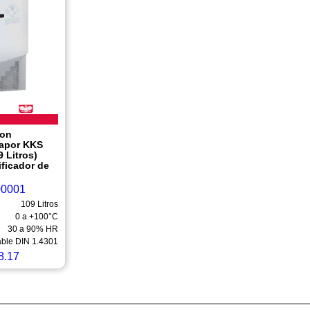
con
Vapor KKS
 Litros)
ificador de
00001
109 Litros
0 a +100°C
30 a 90% HR
able DIN 1.4301
8.17