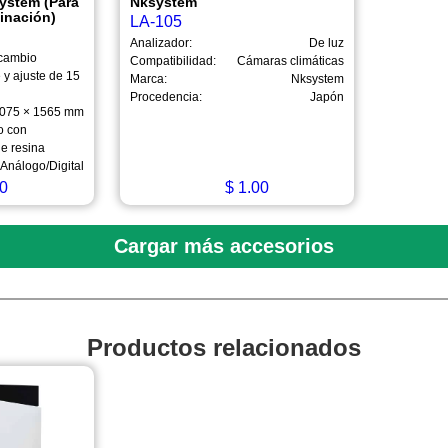
ystem (Para
Nksystem
inación)
LA-105
Analizador:
De luz
 cambio
Compatibilidad:
Cámaras climáticas
 y ajuste de 15
Marca:
Nksystem
Procedencia:
Japón
3075 × 1565 mm
o con
de resina
Análogo/Digital
0
$
1.00
Cargar más accesorios
Productos relacionados