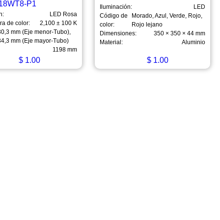
18WT8-P1
Iluminación:
LED
n:
LED Rosa
Código de
Morado, Azul, Verde, Rojo,
a de color:
2,100 ± 100 K
color:
Rojo lejano
30,3 mm (Eje menor-Tubo),
Dimensiones:
350 × 350 × 44 mm
34,3 mm (Eje mayor-Tubo)
Material:
Aluminio
1198 mm
$
1.00
$
1.00