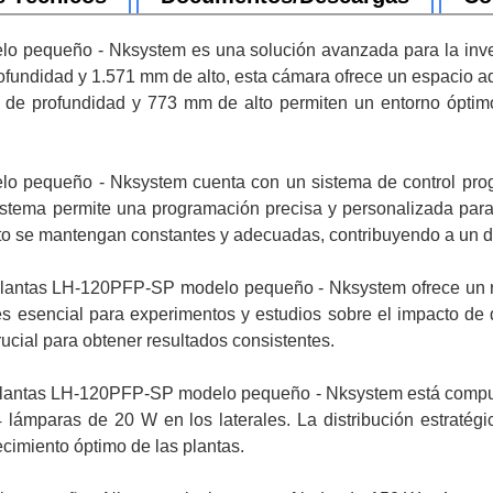
pequeño - Nksystem es una solución avanzada para la invest
undidad y 1.571 mm de alto, esta cámara ofrece un espacio ad
e profundidad y 773 mm de alto permiten un entorno óptimo y
pequeño - Nksystem cuenta con un sistema de control program
istema permite una programación precisa y personalizada para 
o se mantengan constantes y adecuadas, contribuyendo a un des
 plantas LH-120PFP-SP modelo pequeño - Nksystem ofrece un 
es esencial para experimentos y estudios sobre el impacto de d
ucial para obtener resultados consistentes.
 plantas LH-120PFP-SP modelo pequeño - Nksystem está compues
lámparas de 20 W en los laterales. La distribución estratég
ecimiento óptimo de las plantas.