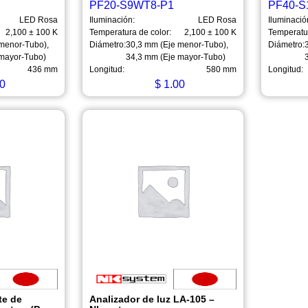
PF20-S9WT8-P1
PF40-S
LED Rosa
Iluminación:
LED Rosa
Iluminació
2,100 ± 100 K
Temperatura de color:
2,100 ± 100 K
Temperatur
menor-Tubo),
Diámetro:
30,3 mm (Eje menor-Tubo),
Diámetro:
 mayor-Tubo)
34,3 mm (Eje mayor-Tubo)
436 mm
Longitud:
580 mm
Longitud:
0
$
1.00
te de
Analizador de luz LA-105 –