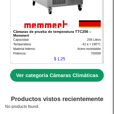
Cámaras de prueba de temperatura TTC256 –
Cáma
Memmert
Capac
Capacidad:
256 Litros
Tempe
Temperatura:
- 42 a + 190°C
Materi
Material Interno:
Acero inoxidable
Poten
Potencia:
7000W
$
1.25
Ver categoria Cámaras Climáticas
Productos vistos recientemente
No products found.