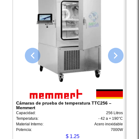
Cámaras de prueba de temperatura TTC256 –
Cáma
Memmert
Capac
Capacidad:
256 Litros
Tempe
Temperatura:
- 42 a + 190°C
Materi
Material Interno:
Acero inoxidable
Poten
Potencia:
7000W
$
1.25