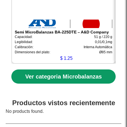
Semi MicroBalanzas BA-225DTE – A&D Company
Semi
Capacidad:
51 g / 220 g
Capac
Legibilidad:
0,01/0,1mg
Legibi
Calibración:
Interna Automática
Calib
Dimensiones del plato:
Ø85 mm
Dimen
$
1.25
Ver categoria Microbalanzas
Productos vistos recientemente
No products found.