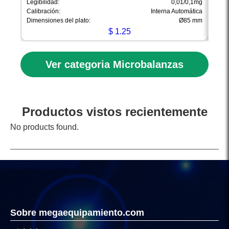
Legibilidad:
0,01/0,1mg
Legibi
Calibración:
Interna Automática
Calib
Dimensiones del plato:
Ø85 mm
Dimen
$
1.25
Ver categoria Microbalanzas
Productos vistos recientemente
No products found.
Sobre megaequipamiento.com