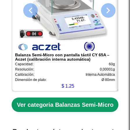
Balanza Semi-Micro con pantalla táctil CY 65A –
Bala
Aczet (calibración interna automática)
Acze
Capacidad:
60g
Capac
Resolución:
0,00001g
Resol
Calibración:
Interna Automática
Calib
Dimensión de plato:
Ø 80mm
Dimen
$
1.25
Ver categoria Balanzas Semi-Micro