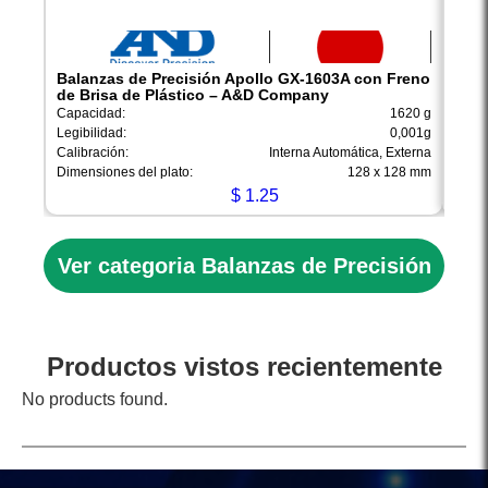
Balanzas de Precisión Apollo GX-1603A con Freno
Bala
de Brisa de Plástico – A&D Company
de B
Capacidad:
1620 g
Capac
Legibilidad:
0,001g
Legibi
Calibración:
Interna Automática, Externa
Calib
Dimensiones del plato:
128 x 128 mm
Dimen
$
1.25
Ver categoria Balanzas de Precisión
Productos vistos recientemente
No products found.