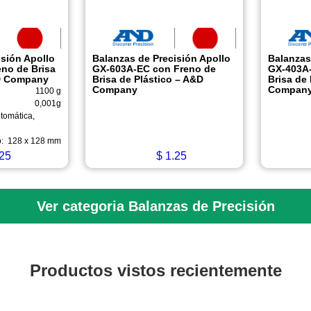
isión Apollo
Balanzas de Precisión Apollo
Balanzas
no de Brisa
GX-603A-EC con Freno de
GX-403A-
&D Company
Brisa de Plástico – A&D
Brisa de
Company
Compan
1100 g
0,001g
utomática,
:
128 x 128 mm
25
$
1.25
Ver categoria Balanzas de Precisión
Productos vistos recientemente