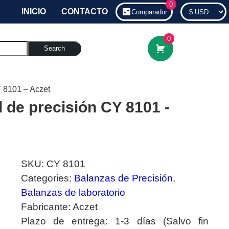
0
INICIO
CONTACTO
Comparador
0
Search
Y 8101 – Aczet
l de precisión CY 8101 -
SKU:
CY 8101
Categories:
Balanzas de Precisión
,
Balanzas de laboratorio
Fabricante:
Aczet
Plazo de entrega:
1-3 días (Salvo fin