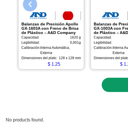
Balanzas de Precisión Apollo
Balanzas de Prec
GX-1603A con Freno de Brisa
GX-1003A con Fre
de Plástico – A&D Company
de Plástico – A
Capacidad:
1620 g
Capacidad:
Legibilidad:
0,001g
Legibilidad:
Calibración:
Interna Automática,
Calibración:
Interna A
Externa
Externa
Dimensiones del plato:
128 x 128 mm
Dimensiones del plato
$
1.25
$
1.
No products found.