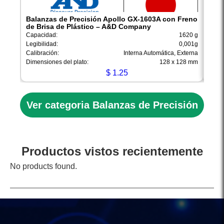
Balanzas de Precisión Apollo GX-1603A con Freno
Bala
de Brisa de Plástico – A&D Company
de B
Capacidad:
1620 g
Capac
Legibilidad:
0,001g
Legibi
Calibración:
Interna Automática, Externa
Calib
Dimensiones del plato:
128 x 128 mm
Dimen
$
1.25
Ver categoria Balanzas de Precisión
Productos vistos recientemente
No products found.