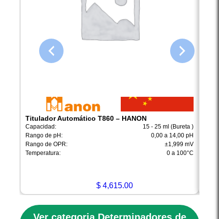
Titulador Automático T860 – HANON
Sist
IDUt
Capacidad:
15 - 25 ml (Bureta )
Capac
Rango de pH:
0,00 a 14,00 pH
Tempe
Rango de OPR:
±1,999 mV
Dimen
Temperatura:
0 a 100°C
Poten
$
4,615.00
Ver categoria Determinadores de