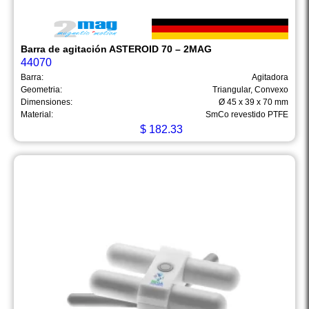
Barra de agitación ASTEROID 70 – 2MAG
44070
Barra:
Agitadora
Geometria:
Triangular, Convexo
Dimensiones:
Ø 45 x 39 x 70 mm
Material:
SmCo revestido PTFE
$
182.33