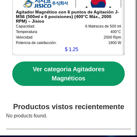
Agitador Magnético con 6 puntos de Agitación J-
Agit
MS6 (500ml x 6 pocisiones) (400°C Máx., 2000
MS4 
RPM) – Jisico
Capac
Capacidad:
6 Matraces de 500 ml
Tempe
Temperatura:
400°C
Veloc
Velocidad:
2000 Rpm
Poten
Potencia de calefacción:
1800 W
$
1.25
Ver categoria Agitadores
Magnéticos
Productos vistos recientemente
No products found.