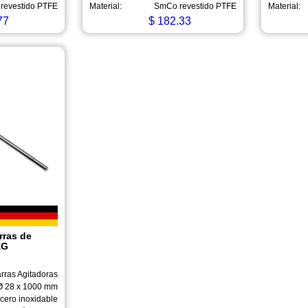
revestido PTFE
Material:
SmCo revestido PTFE
Material:
77
$
182.33
rras de
AG
rras Agitadoras
Ø 28 x 1000 mm
cero inoxidable