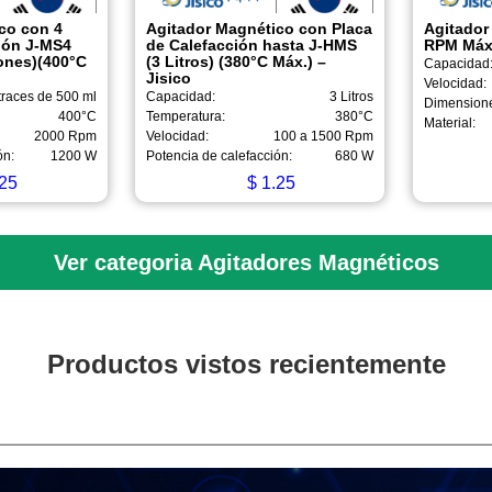
co con 4
Agitador Magnético con Placa
Agitador
ión J-MS4
de Calefacción hasta J-HMS
RPM Máx.
iones)(400°C
(3 Litros) (380°C Máx.) –
Capacidad
Jisico
Velocidad:
races de 500 ml
Capacidad:
3 Litros
Dimension
400°C
Temperatura:
380°C
Material:
2000 Rpm
Velocidad:
100 a 1500 Rpm
ón:
1200 W
Potencia de calefacción:
680 W
25
$
1.25
Ver categoria Agitadores Magnéticos
Productos vistos recientemente