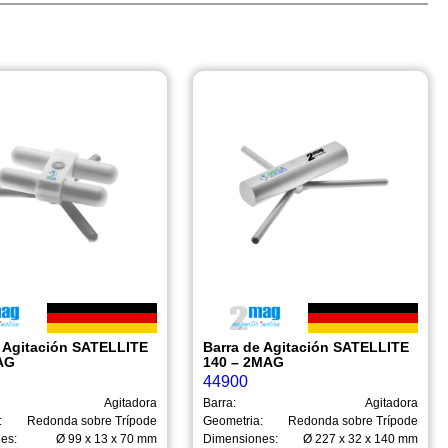
e Agitación SATELLITE
Barra de Agitación SATELLITE
AG
140 – 2MAG
44900
Agitadora
Barra:
Agitadora
:
Redonda sobre Trípode
Geometria:
Redonda sobre Trípode
es:
Ø 99 x 13 x 70 mm
Dimensiones:
Ø 227 x 32 x 140 mm