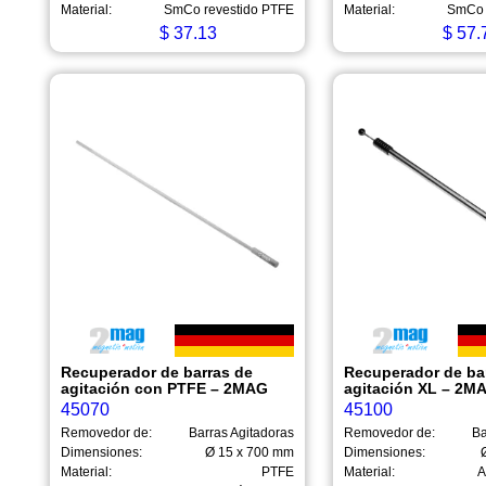
Material:
SmCo revestido PTFE
Material:
SmCo 
$
37.13
$
57.
Recuperador de barras de
Recuperador de ba
agitación con PTFE – 2MAG
agitación XL – 2M
45070
45100
Removedor de:
Barras Agitadoras
Removedor de:
Ba
Dimensiones:
Ø 15 x 700 mm
Dimensiones:
Material:
PTFE
Material:
A