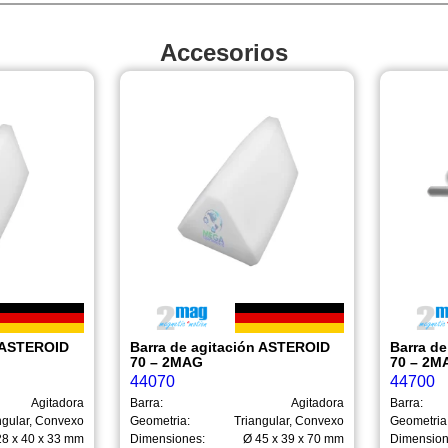
Accesorios
n ASTEROID
Barra de agitación ASTEROID
Barra d
70 – 2MAG
70 – 2M
44070
44700
Agitadora
Barra:
Agitadora
Barra:
ngular, Convexo
Geometria:
Triangular, Convexo
Geometria
28 x 40 x 33 mm
Dimensiones:
Ø 45 x 39 x 70 mm
Dimension