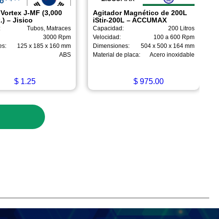
 Vortex J-MF (3,000
Agitador Magnético de 200L
) – Jisico
iStir-200L – ACCUMAX
:
Tubos, Matraces
Capacidad:
200 Litros
3000 Rpm
Velocidad:
100 a 600 Rpm
es:
125 x 185 x 160 mm
Dimensiones:
504 x 500 x 164 mm
ABS
Material de placa:
Acero inoxidable
$
1.25
$
975.00