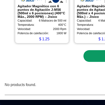
Agitador Magnético con 6
Agitador Magnéti
puntos de Agitación J-MS6
puntos de Agitac
(500ml x 6 pocisiones) (400°C
(500ml x 4 pocis
Máx., 2000 RPM) – Jisico
Máx.) – Jisico
Capacidad:
6 Matraces de 500 ml
Capacidad:
4 Mat
Temperatura:
400°C
Temperatura:
Velocidad:
2000 Rpm
Velocidad:
Potencia de calefacción:
1800 W
Potencia de calefacci
$
1.25
$
1.
No products found.